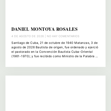
DANIEL MONTOYA ROSALES
4 DE AGOSTO DE 2026
NO HAY COMENTARIOS
Santiago de Cuba, 21 de octubre de 1940 Matanzas, 3 de
agosto de 2026 Bautista de origen, fue ordenado y ejerció
el pastorado en la Convención Bautista Cuba-Oriental
(1961-1970); y fue recibido como Ministro de la Palabra y
el Sacramento en la Iglesia Presbiteriana-Reformada en
Cuba (1971-2008), donde llegó a ocupar el cargo de
Secretario Adjunto de la Asamblea Nacional de la IPRC. A
la par de su labor pastoral ejerció una intensa actividad
docente, tanto en Cuba como en el exterior (Ginebra,
Nicaragua, Guatemala y México), en las áreas de Teología
práctica y Nuevo Testamento. En el Seminario Evangélico
de Teología asumió las responsabilidades de: Capellán,
Decano, Director del Departamento de Teología Práctica,
Coordinador de los Institutos Bíblico-pastorales, y más
recientemente se le otorgó la categoría de Profesor
emérito del SET. El Pbro. Daniel Montoya ya entró en su