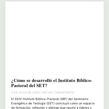
(presbiteriano), Pablo Guerra Benedit (presbiteriano), Didio
M. Hernández Genoval (presbiteriano), David Achón
Gómez (presbiteriano) y Eloin Ajo Berencen (Soc. de Los
Amigos Cuáqueros)
¿Cómo se desarrolló el Instituto Bíblico-
Pastoral del SET?
3 DE JULIO DE 2026
NO HAY COMENTARIOS
El XXIV Instituto Bíblico-Pastoral (IBP) del Seminario
Evangélico de Teología (SET) concluyó como un espacio
de formación, reflexión y diálogo que reunió a líderes y