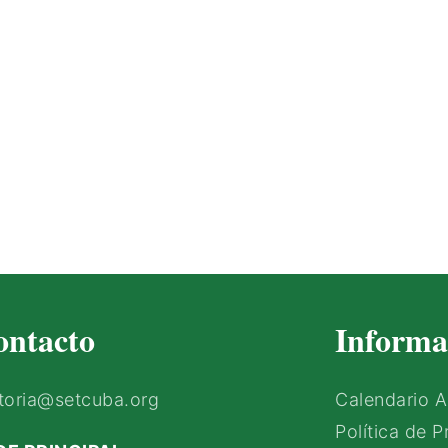
ontacto
Informa
toria@setcuba.org
Calendario 
Política de P