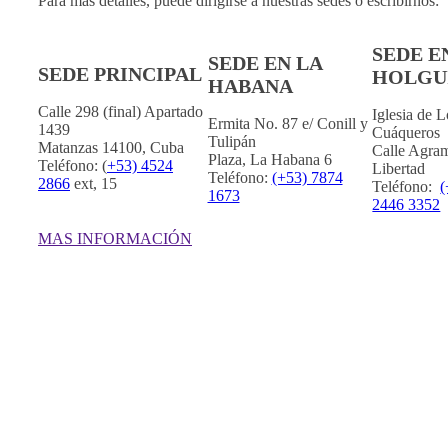
Para más detalles, puede dirigirse a nuestras sedes o escribirnos:
SEDE E
SEDE EN LA
SEDE PRINCIPAL
HOLGU
HABANA
Calle 298 (final) Apartado
Iglesia de 
Ermita No. 87 e/ Conill y
1439
Cuáqueros
Tulipán
Matanzas 14100, Cuba
Calle Agram
Plaza, La Habana 6
Teléfono: (
+53) 4524
Libertad
Teléfono:
(+53) 7874
2866
ext, 15
Teléfono:
(
1673
2446 3352
MAS INFORMACIÓN