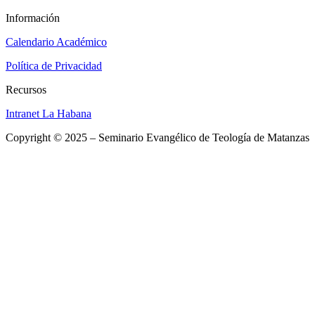
Información
Calendario Académico
Política de Privacidad
Recursos
Intranet La Habana
Copyright © 2025 – Seminario Evangélico de Teología de Matanzas
Close
this
Para más detalles, puede dirigirse a nuestras
module
sedes o escribirnos:
SEDE PRINCIPAL
Calle 298 (final) Apartado 1439
Matanzas 14100, Cuba
Teléfono:
(+53) 4524 2866
ext, 15