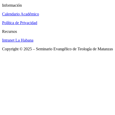
Información
Calendario Académico
Política de Privacidad
Recursos
Intranet La Habana
Copyright © 2025 – Seminario Evangélico de Teología de Matanzas
Close
this
Para más detalles, puede dirigirse a nuestras
module
sedes o escribirnos:
SEDE PRINCIPAL
Calle 298 (final) Apartado 1439
Matanzas 14100, Cuba
Teléfono:
(+53) 4524 2866
ext, 15