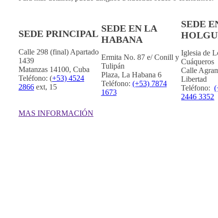
SEDE E
SEDE EN LA
SEDE PRINCIPAL
HOLGU
HABANA
Calle 298 (final) Apartado
Iglesia de 
Ermita No. 87 e/ Conill y
1439
Cuáqueros
Tulipán
Matanzas 14100, Cuba
Calle Agram
Plaza, La Habana 6
Teléfono: (
+53) 4524
Libertad
Teléfono:
(+53) 7874
2866
ext, 15
Teléfono:
(
1673
2446 3352
MAS INFORMACIÓN