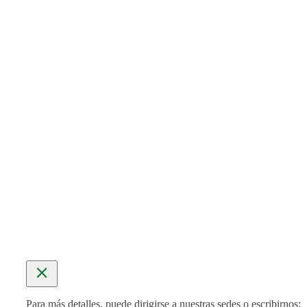
SEDE LA HABANA
Ermita No. 87 e/ Conill y Tulipán
Plaza, La Habana 6
Teléfono:
(+53) 7874 1673
SUBSEDE HOLGUÍN
Iglesia de Los Amigos Cuáqueros
Calle Agramonte esq. Libertad
Teléfono:
(+53) 2446 3352
MÁS INFORMACIÓN
Para más detalles, puede dirigirse a nuestras sedes o escribirnos: