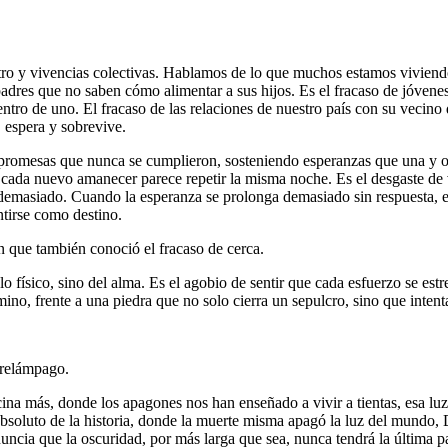
tro y vivencias colectivas. Hablamos de lo que muchos estamos viviendo
adres que no saben cómo alimentar a sus hijos. Es el fracaso de jóvenes 
dentro de uno. El fracaso de las relaciones de nuestro país con su veci
, espera y sobrevive.
promesas que nunca se cumplieron, sosteniendo esperanzas que una y o
e cada nuevo amanecer parece repetir la misma noche. Es el desgaste de
ar demasiado. Cuando la esperanza se prolonga demasiado sin respuesta, 
ntirse como destino.
n que también conoció el fracaso de cerca.
o físico, sino del alma. Es el agobio de sentir que cada esfuerzo se es
no, frente a una piedra que no solo cierra un sepulcro, sino que intent
 relámpago.
ina más, donde los apagones nos han enseñado a vivir a tientas, esa luz
bsoluto de la historia, donde la muerte misma apagó la luz del mundo,
ncia que la oscuridad, por más larga que sea, nunca tendrá la última pal