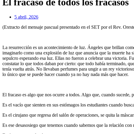
El fracaso de todos los fracasos
5 abril, 2026
(Extracto del mensaje pascual presentado en el SET por el Rev. Oreste
La resurrección es un acontecimiento de luz. Ángeles que brillan com
imaginarlo como una explosión de luz que anuncia que la muerte ha si
sepulcro esperando esa luz. Ellas no fueron a celebrar una victoria. 
constatar lo que todos daban por cierto: que todo había terminado, que
tenía vuelta atrás. No llevaban perfumes para ungir a un rey victorio
lo único que se puede hacer cuando ya no hay nada más que hacer.
El fracaso es algo que nos ocurre a todos. Algo que, cuando sucede, 
Es el vacío que sienten en sus estómagos los estudiantes cuando busca
Es el cirujano que regresa del salón de operaciones, se quita la másca
Es ese desasosiego que tenemos cuando sabemos que la relación con n