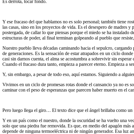
Es derrota, tocar fondo.
Y ese fracaso del que hablamos no es solo personal; también tiene ros
las casas, sino en los proyectos de vida. Es el desespero de madres y p
postergada, de callar lo que piensas porque el miedo se ha instalado 
estructuras de poder, al final terminan golpeando al pueblo que resiste
Nuestro pueblo lleva décadas caminando hacia el sepulcro, cargando 
de generaciones. Es la sensación de estar atrapados en un ciclo dond
casi sin darnos cuenta, el alma se acostumbra a sobrevivir sin esper
Cuando el fracaso dura tanto, empieza a parecer eterno. Empieza a se
Y, sin embargo, a pesar de todo eso, aquí estamos. Siguiendo a alguie
Vivimos en un ciclo de promesas rotas donde el cansancio ya no es sol
caminar con el peso de esperanzas que parecen haber muerto en el cami
Pero luego llega el giro… El texto dice que el ángel brillaba como un
Y en un país como el nuestro, donde la oscuridad se ha vuelto una vec
solo que una piedra fue removida. Es que, en medio del apagón más a
depende de ninguna termoeléctrica ni de ningún generador. Esa luz anu