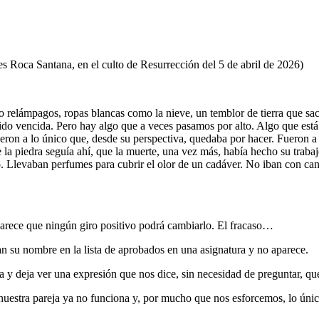
s Roca Santana, en el culto de Resurrección del 5 de abril de 2026)
o relámpagos, ropas blancas como la nieve, un temblor de tierra que sa
do vencida. Pero hay algo que a veces pasamos por alto. Algo que está 
Fueron a lo único que, desde su perspectiva, quedaba por hacer. Fueron 
 la piedra seguía ahí, que la muerte, una vez más, había hecho su traba
so. Llevaban perfumes para cubrir el olor de un cadáver. No iban con can
parece que ningún giro positivo podrá cambiarlo. El fracaso…
n su nombre en la lista de aprobados en una asignatura y no aparece.
ra y deja ver una expresión que nos dice, sin necesidad de preguntar, qu
uestra pareja ya no funciona y, por mucho que nos esforcemos, lo únic