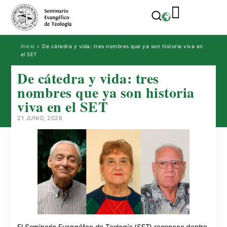
Inicio
>
De cátedra y vida: tres nombres que ya son historia viva en
el SET
De cátedra y vida: tres
nombres que ya son historia
viva en el SET
21 JUNIO, 2026
El Seminario Evangélico de Teología (SET) reconoce dentro