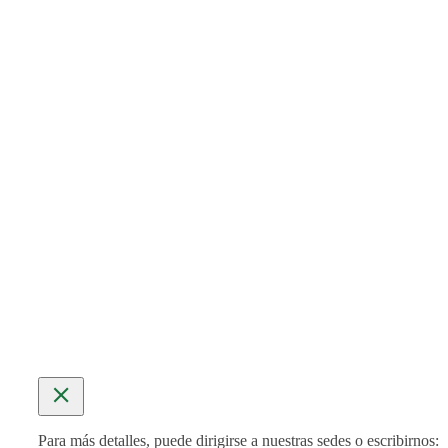
SEDE LA HABANA
Ermita No. 87 e/ Conill y Tulipán
Plaza, La Habana 6
Teléfono:
(+53) 7874 1673
SUBSEDE HOLGUÍN
Iglesia de Los Amigos Cuáqueros
Calle Agramonte esq. Libertad
Teléfono:
(+53) 2446 3352
MÁS INFORMACIÓN
Para más detalles, puede dirigirse a nuestras sedes o escribirnos: