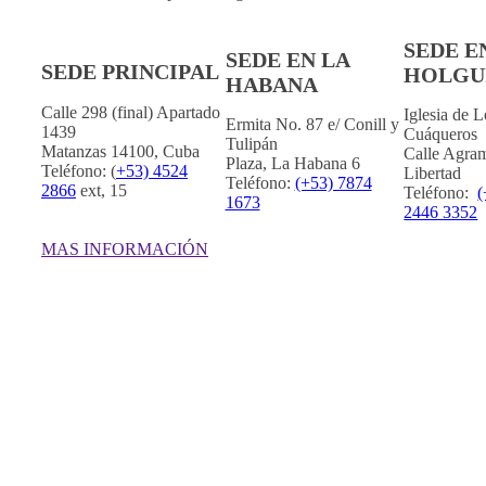
SEDE E
SEDE EN LA
SEDE PRINCIPAL
HOLGU
HABANA
Calle 298 (final) Apartado
Iglesia de 
Ermita No. 87 e/ Conill y
1439
Cuáqueros
Tulipán
Matanzas 14100, Cuba
Calle Agram
Plaza, La Habana 6
Teléfono: (
+53) 4524
Libertad
Teléfono:
(+53) 7874
2866
ext, 15
Teléfono:
(
1673
2446 3352
MAS INFORMACIÓN