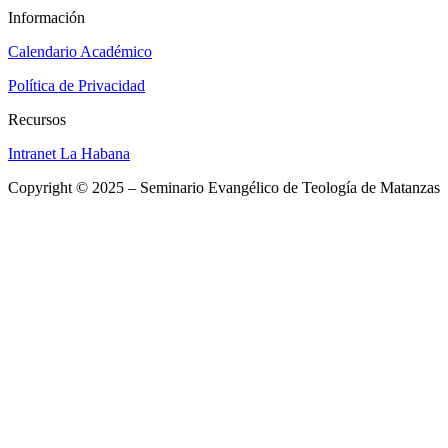
Información
Calendario Académico
Política de Privacidad
Recursos
Intranet La Habana
Copyright © 2025 – Seminario Evangélico de Teología de Matanzas
Close
this
Para más detalles, puede dirigirse a nuestras
module
sedes o escribirnos:
SEDE PRINCIPAL
Calle 298 (final) Apartado 1439
Matanzas 14100, Cuba
Teléfono:
(+53) 4524 2866
ext, 15