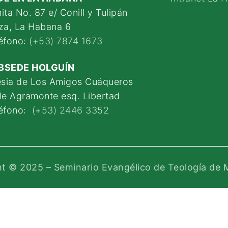
ita No. 87 e/ Conill y Tulipán
za, La Habana 6
éfono:
(+53) 7874 1673
BSEDE HOLGUÍN
esia de Los Amigos Cuáqueros
le Agramonte esq. Libertad
léfono:
(+53) 2446 3352
t © 2025 – Seminario Evangélico de Teología de