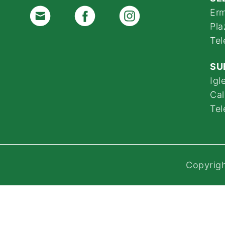
Erm
Pla
Tel
SU
Igl
Cal
Te
Copyrigh