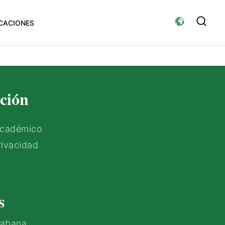
CACIONES
ción
Académico
rivacidad
s
Habana