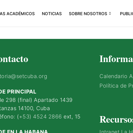
AS ACADÉMICOS
NOTICIAS
SOBRE NOSOTROS
PUBLI
ontacto
Informa
toria@setcuba.org
Calendario 
Política de P
DE PRINCIPAL
le 298 (final) Apartado 1439
tanzas 14100, Cuba
Recurso
éfono: (
+53) 4524 2866
ext, 15
DE EN LA HABANA
Intranet La 