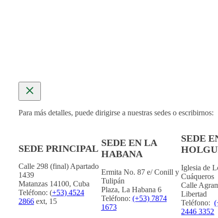
MÁS INFORMACIÓN
Para más detalles, puede dirigirse a nuestras sedes o escribirnos:
SEDE E
SEDE EN LA
SEDE PRINCIPAL
HOLGU
HABANA
Calle 298 (final) Apartado
Iglesia de 
Ermita No. 87 e/ Conill y
1439
Cuáqueros
Tulipán
Matanzas 14100, Cuba
Calle Agram
Plaza, La Habana 6
Teléfono: (
+53) 4524
Libertad
Teléfono:
(+53) 7874
2866
ext, 15
Teléfono:
(
1673
2446 3352