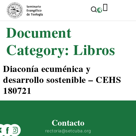
Document
Category:
Libros
Diaconía ecuménica y
desarrollo sostenible – CEHS
180721
Contacto
rectoria@setcuba.org