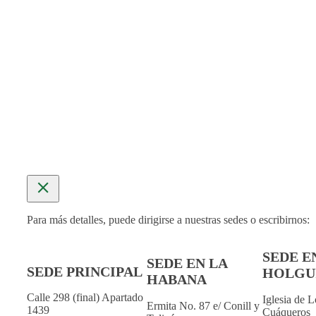
Iglesia de Los Amigos Cuáqueros
Calle Agramonte esq. Libertad
Teléfono:
(+53) 2446 3352
MÁS INFORMACIÓN
Para más detalles, puede dirigirse a nuestras sedes o escribirnos:
SEDE E
SEDE EN LA
SEDE PRINCIPAL
HOLGU
HABANA
Calle 298 (final) Apartado
Iglesia de 
Ermita No. 87 e/ Conill y
1439
Cuáqueros